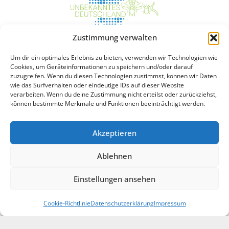
Lebensräume
Angebote
Zustimmung verwalten
Um dir ein optimales Erlebnis zu bieten, verwenden wir Technologien wie
Boden
News
Cookies, um Geräteinformationen zu speichern und/oder darauf
Grundwasser
Interaktive Karte
zuzugreifen. Wenn du diesen Technologien zustimmst, können wir Daten
Marine Sedimente
wie das Surfverhalten oder eindeutige IDs auf dieser Website
verarbeiten. Wenn du deine Zustimmung nicht erteilst oder zurückziehst,
Süßwasser-Sedimente
können bestimmte Merkmale und Funktionen beeinträchtigt werden.
Konsortium
Rechtliches
Akzeptieren
Partner
Kontakt
Ablehnen
Team
Impressum
Projekte
Datenschutzerklärung
Einstellungen ansehen
Cookie-Richtlinie (EU)
Cookie-Richtlinie
Datenschutzerklärung
Impressum
Copyright 2026 by Senckenberg Gesellschaft für