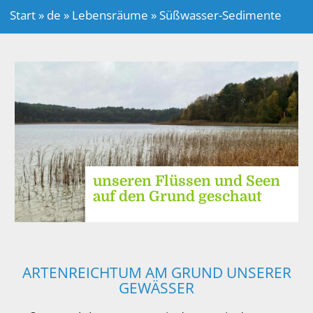
Start
»
de
»
Lebensräume
»
Süßwasser-Sedimente
unseren Flüssen und Seen
auf den Grund geschaut
ARTENREICHTUM AM GRUND UNSERER
GEWÄSSER